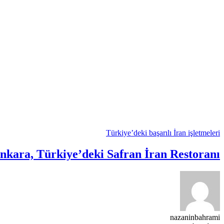
Türkiye’deki başarılı İran işletmeleri
nkara, Türkiye’deki Safran İran Restoranı
nazaninbahrami