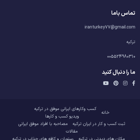
تماس باما
iranturkey77@gmail.com
ترکیه
005524980310
ما را دنبال کنید
کسب وکارهای ایرانی موفق در ترکیه
خانه
ویدیو کسب و کارها
ثبت کسب و کار در ایران ترکیه
مصاحبه با افراد موفق ایرانی
مقالات
مکان های دیدنی در ترکیه
رستوران و کافه های جذاب در ترکیه