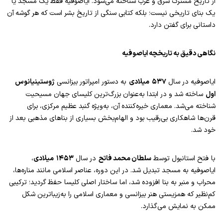
از تاریخ مشترک شرق و غرب شناخته می‌شود. ایاصوفیه فقط یک مسجد یا
یک بنای تاریخی نیست؛ بلکه کتابی سنگی از تاریخ بشر است که هر گوشه آن
داستانی برای گفتن دارد.
نگاهی دقیق به تاریخچه ایاصوفیه
۵۳۷
میلادی
ژوستینیانوس
ایاصوفیه در سال
به دستور امپراتور بیزانسی
اول
ساخته شد و در ابتدا به‌عنوان بزرگ‌ترین کلیسای جهان مسیحیت
شناخته می‌شد. معماری خیره‌کننده آن، به‌ویژه گنبد عظیم مرکزی، برای
قرن‌ها شاهکاری بی‌رقیب بود و الهام‌بخش بسیاری از بناهای مذهبی بعد از
خود شد.
سلطان محمد فاتح
۱۴۵۳
میلادی
با فتح استانبول توسط
در سال
،
ایاصوفیه به مسجد تبدیل شد. در این دوره، عناصر اسلامی مانند مناره‌ها،
محراب و منبر به بنا افزوده شد، اما ساختار اصلی کلیسا حفظ گردید؛ ترکیبی
کم‌نظیر که همزیستی هنر بیزانسی و معماری اسلامی را به‌زیباترین شکل
ممکن به نمایش می‌گذارد.