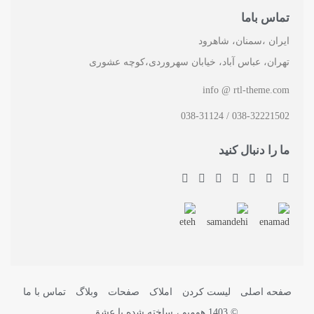
تماس باما
ایران ،سمنان، شاهرود
تهران، عباس آباد، خیابان سهروردی،کوچه عشوری
info @ rtl-theme.com
038-32221502 / 038-31124
ما را دنبال کنید
صفحه اصلی
لیست کردن
املاک
صفحات
وبلاگ
تماس با ما
© 1403 هومیو ، ساخته شده با عشق.